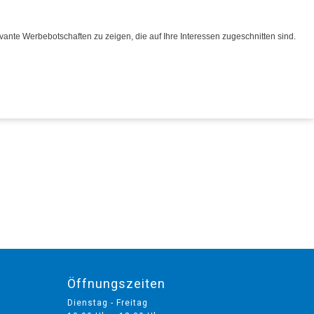
Merkliste
ante Werbebotschaften zu zeigen, die auf Ihre Interessen zugeschnitten sind.
0
Werkstatt
Service
Kontakt
Öffnungszeiten
Dienstag - Freitag