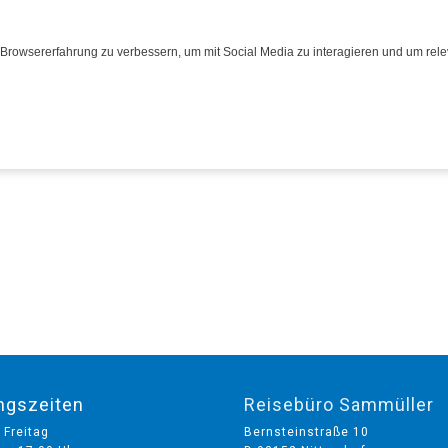
Browsererfahrung zu verbessern, um mit Social Media zu interagieren und um relev
eisen
Bus
Transporte
Über uns
ngszeiten
Reisebüro Sammüller
 Freitag
Bernsteinstraße 10