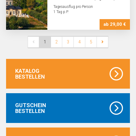
Tagesausflug pro Person
1 Tag p.P.
ab 29,00 €
1
2
3
4
5
KATALOG
BESTELLEN
GUTSCHEIN
BESTELLEN