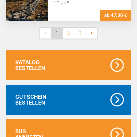
1 Tag p.P.
ab 47,00 €
1
2
3
KATALOG
BESTELLEN
GUTSCHEIN
BESTELLEN
BUS