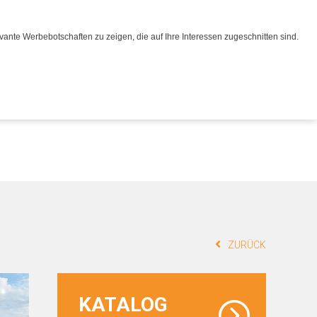
Merkliste
Merkliste
ante Werbebotschaften zu zeigen, die auf Ihre Interessen zugeschnitten sind.
0
0
Werkstatt
Werkstatt
Service
Service
Kontakt
Kontakt
ZURÜCK
KATALOG