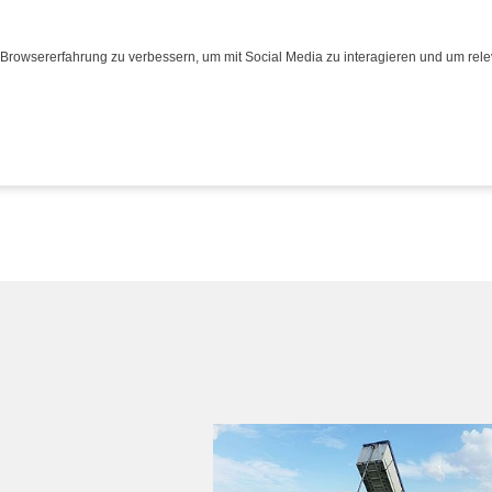
Browsererfahrung zu verbessern, um mit Social Media zu interagieren und um relev
eisen
eisen
Bus
Bus
Transporte
Transporte
Über uns
Über uns