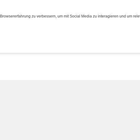
Browsererfahrung zu verbessern, um mit Social Media zu interagieren und um relev
eisen
eisen
Bus
Bus
Transporte
Transporte
Über uns
Über uns