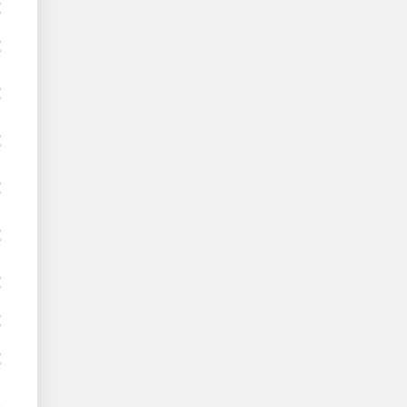
€
€
€
€
€
€
€
€
€