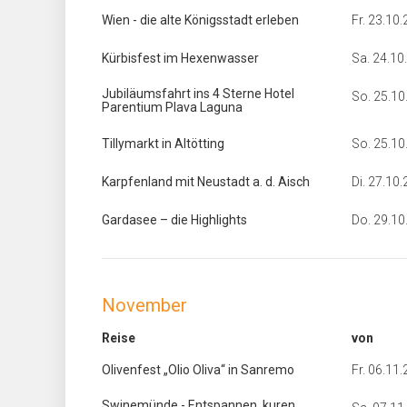
Wien - die alte Königsstadt erleben
Fr. 23.10
Kürbisfest im Hexenwasser
Sa. 24.10
Jubiläumsfahrt ins 4 Sterne Hotel
So. 25.10
Parentium Plava Laguna
Tillymarkt in Altötting
So. 25.10
Karpfenland mit Neustadt a. d. Aisch
Di. 27.10
Gardasee – die Highlights
Do. 29.10
November
Reise
von
Olivenfest „Olio Oliva“ in Sanremo
Fr. 06.11
Swinemünde - Entspannen, kuren