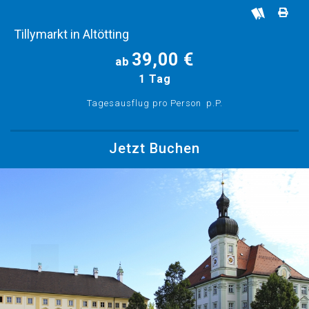
Tillymarkt in Altötting
39,00 €
ab
1 Tag
Tagesausflug pro Person
p.P.