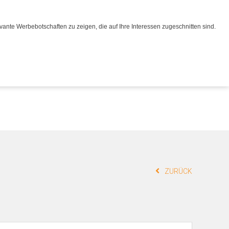
Merkliste
ante Werbebotschaften zu zeigen, die auf Ihre Interessen zugeschnitten sind.
0
Werkstatt
Service
Kontakt
ZURÜCK