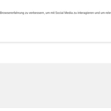
Browsererfahrung zu verbessern, um mit Social Media zu interagieren und um relev
eisen
Bus
Transporte
Über uns